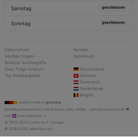
geschlossen
Samstag
geschlossen
Sonntag
Datenschutz
Kontakt
Häufige Fragen
Impressum
Beliebte Suchbegriffe
Quiz, Frage Antwort
Deutschland
Top Kreditangebot
Schweiz
Österreich
Niederlande
Belgien
quality made in
germany
prowdly presented by a lot of pizza, coke, coffee, .. donuts and so much ♥
and ☮ from hamburg ;-)
© 2003-2026 |
enbox.de IT Lösungen
© 2019-2026 |
allesoffen.com