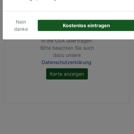
Durch Aktivierung dieser
Karte werden von
Google Maps Cookies
Nein
Kostenlos eintragen
gesetzt, Ihre
IP-Adresse
danke
gespeichert
und Daten
in die USA übertragen.
Bitte beachten Sie auch
dazu unsere
Datenschutzerklärung
.