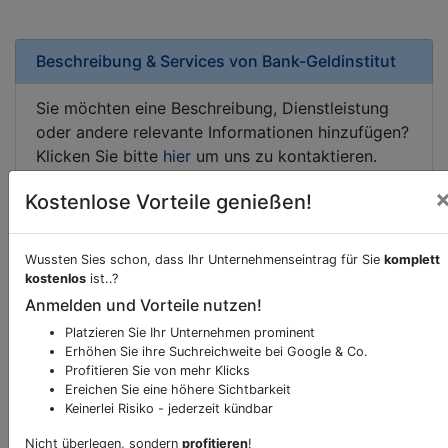
Beschreibung & Services von
Bank-Geldinstitut
Sie möchten eine Beschreibung, Dienstleistung
oder andere relevante Informationen hinzufügen?
Klicken Sie bitte
hier
um uns zu kontaktieren.
Gerne erweitern wir Ihren Firmeneintrag um
Kostenlose Vorteile genießen!
Sonderangebote odere besondere Services, die
Ihr Unternehmen anbietet und womit Sie sich von
Ihren Wettbewerbern abheben.
Wussten Sies schon, dass Ihr Unternehmenseintrag für Sie
komplett
kostenlos
ist..?
Anmelden und Vorteile nutzen!
Platzieren Sie Ihr Unternehmen prominent
Kartenansicht
Kirchplatz 29
in
Ehrwald
Erhöhen Sie ihre Suchreichweite bei Google & Co.
Profitieren Sie von mehr Klicks
Ereichen Sie eine höhere Sichtbarkeit
Keinerlei Risiko - jederzeit kündbar
Nicht überlegen, sondern
profitieren
!