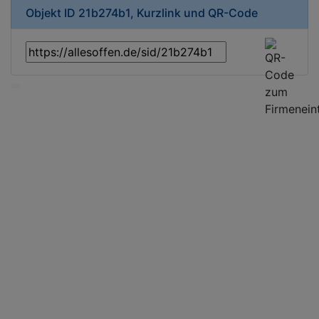
Objekt ID 21b274b1, Kurzlink und QR-Code