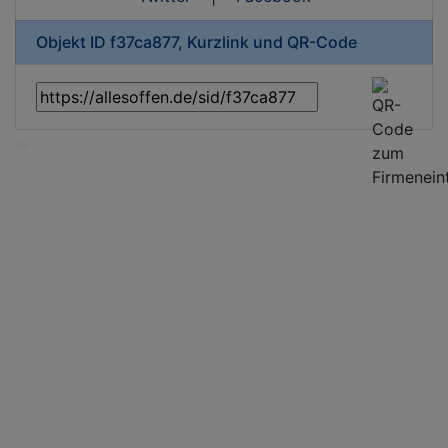
Objekt ID f37ca877, Kurzlink und QR-Code