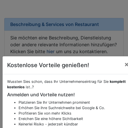
Beschreibung & Services von
Restaurant
Sie möchten eine Beschreibung, Dienstleistung
oder andere relevante Informationen hinzufügen?
Klicken Sie bitte
hier
um uns zu kontaktieren.
Gerne erweitern wir Ihren Firmeneintrag um
Kostenlose Vorteile genießen!
Sonderangebote odere besondere Services, die
Ihr Unternehmen anbietet und womit Sie sich von
Ihren Wettbewerbern abheben.
Wussten Sies schon, dass Ihr Unternehmenseintrag für Sie
komplett
kostenlos
ist..?
Anmelden und Vorteile nutzen!
Platzieren Sie Ihr Unternehmen prominent
Kartenansicht
Kirchenstraße 10-12
in
Bad Hall
Erhöhen Sie ihre Suchreichweite bei Google & Co.
Profitieren Sie von mehr Klicks
Ereichen Sie eine höhere Sichtbarkeit
Keinerlei Risiko - jederzeit kündbar