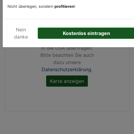
Nicht überlegen, sondern
profitieren
!
Durch Aktivierung dieser
Karte werden von
Google Maps Cookies
Nein
Kostenlos eintragen
gesetzt, Ihre
IP-Adresse
danke
gespeichert
und Daten
in die USA übertragen.
Bitte beachten Sie auch
dazu unsere
Datenschutzerklärung
.